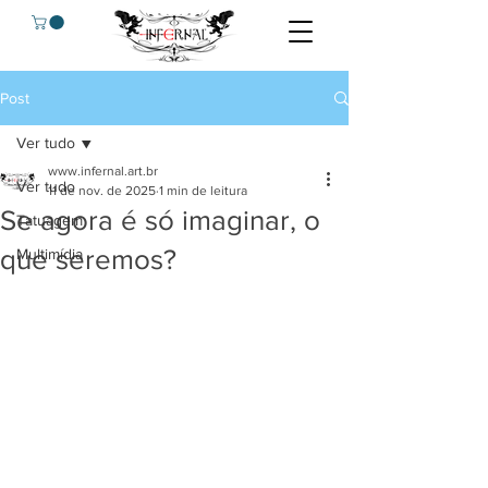
Post
Ver tudo
www.infernal.art.br
Ver tudo
11 de nov. de 2025
1 min de leitura
Se agora é só imaginar, o
Tatuagem
que seremos?
Multimídia