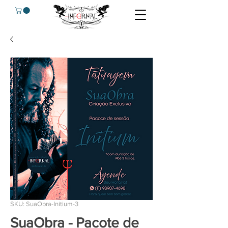
SKU: SuaObra-Initium-3
SuaObra - Pacote de