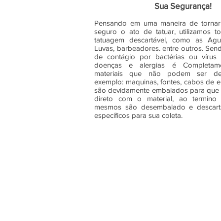
Sua Segurança!
Pensando em uma maneira de tornar 
seguro o ato de tatuar, utilizamos t
tatuagem descartável, como as Agulh
Luvas, barbeadores. entre outros. Sen
de contágio por bactérias ou vírus
doenças e alergias é Completam
materiais que não podem ser de
exemplo: maquinas, fontes, cabos de e
são devidamente embalados para que 
direto com o material, ao termin
mesmos são desembalado e descart
específicos para sua coleta.