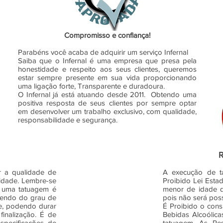
Compromisso e confiança!
Parabéns você acaba de adquirir um serviço Infernal
Saiba que o Infernal é uma empresa que presa pela
honestidade e respeito aos seus clientes, queremos
estar sempre presente em sua vida proporcionando
uma ligação forte, Transparente e duradoura.
O Infernal já está atuando desde 2011. Obtendo uma
positiva resposta de seus clientes por sempre optar
em desenvolver um trabalho exclusivo, com qualidade,
responsabilidade e segurança.
R
 a qualidade de
A execução de t
vidade. Lembre-se
Proibido Lei Esta
e uma tatuagem é
menor de idade 
dendo do grau de
pois não será pos
te, podendo durar
É Proibido o con
finalização. É de
Bebidas Alcoólica
specificações de
tatuagem. As Pe