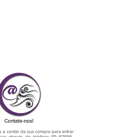
Contate-nos!
s a contar da sua compra para entrar
co através do telefone (11) 97656-