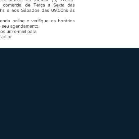
 comercial de Terça a Sexta das
0hs e aos Sábados das 09:00hs ás
nda online e verifique os horários
 o seu agendamento.
nos um e-mail para
.art.br