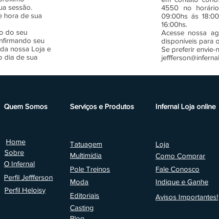
ua sessão.
4550 no horário
e hora de sua
09:00hs ás 18:0
16:00hs.
o do seu
Acesse nossa age
nfirmando seu
disponíveis para
da nossa Loja e
Se preferir envie-
o dia de sua
jeffferson@infernal
Quem Somos
Serviços e Produtos
Infernal Loja online
Home
Tatuagem
Loja
Sobre
Multimídia
Como Comprar
O Infernal
Pole Treinos
Fale Conosco
Perfil Jeffferson
Moda
Indique e Ganhe
Perfil Heloisy
Editoriais
Avisos Importantes!
Casting
Blog