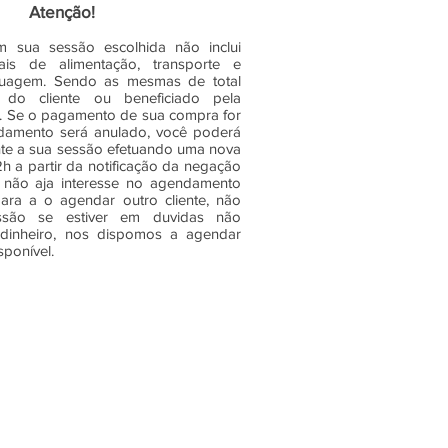
Atenção!
 sua sessão escolhida não inclui
is de alimentação, transporte e
tuagem. Sendo as mesmas de total
e do cliente ou beneficiado pela
 Se o pagamento de sua compra for
amento será anulado, você poderá
e a sua sessão efetuando uma nova
 a partir da notificação da negação
 não aja interesse no agendamento
ara a o agendar outro cliente, não
são se estiver em duvidas não
dinheiro, nos dispomos a agendar
sponível.