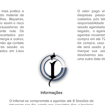
mais prático e
O valor pago em
odo material de
despesas pessoa
as, Biqueiras,
cuidados pós ta
do assim o risco
responsabilidad
 causadores de
sessão agendada.
ente nula. Os
negado, o agend
scartados por
agendar novament
nergia e outros,
compra em até 72h
não aja contato
da compra, caso
o da sessão os
ele será usado p
ados em Lixos
marque sua ses
devolvemos seu 
uma outra data di
Informações
O Infernal se compromete a agendar até 8 Sessões de
tatuagem por dia, sendo nos seguintes dias e horários