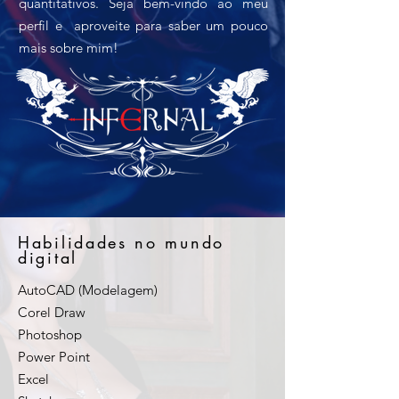
quantitativos. Seja bem-vindo ao meu
perfil e aproveite para saber um pouco
mais sobre mim!
Habilidades no mundo
digital
AutoCAD (Modelagem)
Corel Draw
Photoshop
Power Point
Excel